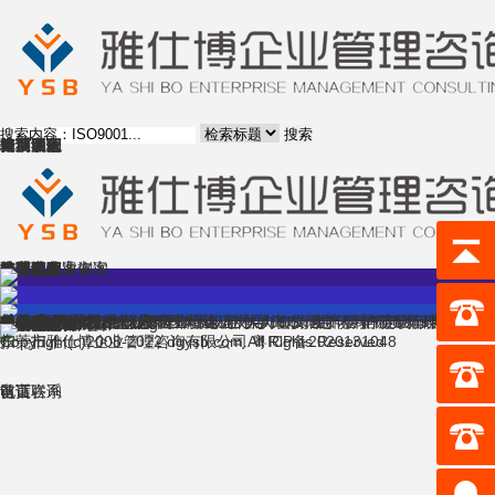
搜索
首页
体系认证
验厂管家
咨询服务
培训课程
成功案例
精英团队
行业动态
资料下载
关于我们
首页
体系认证
验厂管家
咨询服务
培训课程
成功案例
精英团队
行业动态
资料下载
关于我们
雅仕博企业咨询
企业成功案例
全方位解决方案
【精英团队集】
项目/工程管理
行政办公/写作
国学/家庭/养生/休行
灯塔标杆名企/沙盘演练
总裁/高管/股权/合伙人
党史/青年团建
领导力/执行
银行/保险业培训
综合管理
总裁/高管/股权/合伙人
建筑/医疗/电信/中字头
思维技术
体系认证
企业文化/口才演讲/谈判/TTT
心理学/礼仪/素养
人力资源
5G/信息化/小视频/新科技
生产管理
营销/连锁/谈判
质量管理
共 0 页/0 条记录
网站导航
website
咨询服务
培训课程
成功案例
精英团队
行业动态
体系认证咨询
Certification consulting
体系认证
验厂管家
Client Audit
行业/区域标准
美国客户验厂
欧洲客户验厂
其他地区客户验厂
联系我们
Contact us
联系方式
在线留言
扫一扫
东莞市雅仕博企业管理咨询有限公司All Rights Reserved
Copyright(c)2008-2022 dgysb.com. 粤ICP备2020131048
首页
电话联系
认证咨询
留言